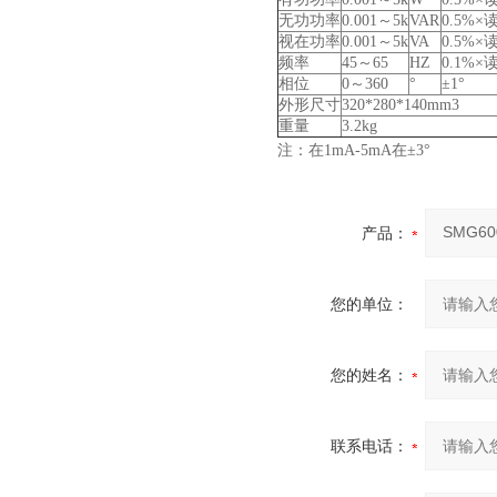
无功功率
0.001～5k
VAR
0.5%×读
视在功率
0.001～5k
VA
0.5%×
频率
45～65
HZ
0.1%×
相位
0～360
°
±1°
外形尺寸
320*280*140mm3
重量
3.2kg
注：在1mA-5mA在±3°
产品：
您的单位：
您的姓名：
联系电话：