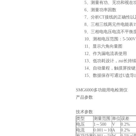
5、测量有功、无功和视在
6、测量功率因数
7、分析CT接线的正确性以
8、三相三线两元件电能表19
9、三相电电压电流不平衡
10、测相电压范围：5-500V
11、显示六角向量图
12、作为漏电流表使用
13、低功耗设计，zui长持续
14、自动量程，触摸屏按键
15、数据保存可通过U盘导
SMG6000多功能用电检测仪
产品参数
技术参数
类型
测量范围
单位
误差
电压
1～500
V
0.2%
电流
0.001～10
A
0.2%
有功功率
0.001～5k
W
0.5%×读