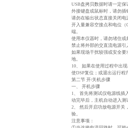
USB盘拷贝数据时请一定
外接键盘或鼠标时，请勿插错
请勿在输出状态直接关闭电
开入量兼容空接点和电位（0
端。
使用本仪器时，请勿堵住或
禁止将外部的交直流电源引
如果现场干扰较强或安全要
地。
10、 如果在使用过程中
使DSP复位；或退出运行
第二节 开/关机步骤
一、 开机步骤
1、 首先将测试仪电源线插入
动完毕后，主机自动进入测
2、 然后开启功放电源开
验。
注意事项：
①当连接电流回路时，可能