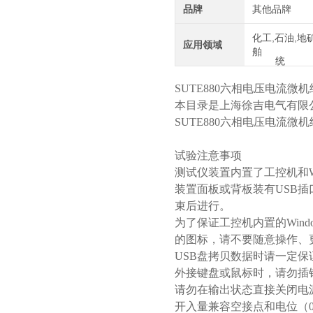
品牌
其他品牌
化工,石油,地矿
应用领域
舶
SUTE880六相电压电流微
本目录是上海徐吉电气有限
SUTE880六相电压电流微
试验注意事项
测试仪装置内置了工控机和W
装置面板或背板装有USB
束后进行。
为了保证工控机内置的Win
的图标，请不要随意操作、更
USB盘拷贝数据时请一定
外接键盘或鼠标时，请勿插错
请勿在输出状态直接关闭电
开入量兼容空接点和电位（0