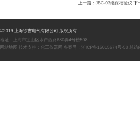
上一篇：
JBC-03继保校验仪
下
©2019 上海徐吉电气有限公司 版权所有
地址：上海市宝山区水产西路680弄4号楼508
网站地图
技术支持：
化工仪器网
备案号：
沪ICP备15015674号-58
总访