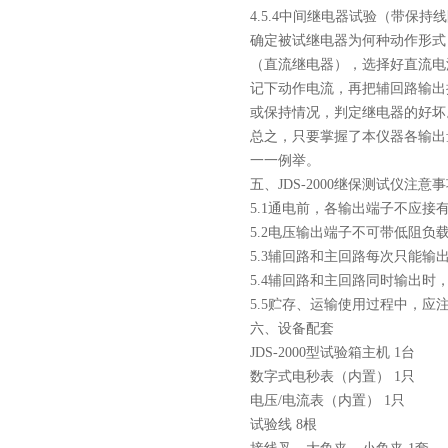
4.5.4中间继电器试验（带保持
确定被试继电器为何种动作形式
（直流继电器），选择好直流电流
记下动作电流，再把辅回路输出
或保持情况，判定继电器的好坏
总之，只要掌握了本仪器各输出
一一例举。
五、
JDS-2000继保测试仪
注意事
5.1通电前，各输出端子不应接
5.2电压输出端子不可带低阻负
5.3辅回路和主回路每次只能输
5.4辅回路和主回路同时输出时
5.5贮存、运输使用过程中，
六、设备配套
JDS-2000型试验箱主机 1台
数字式电秒表（内置） 1只
电压/电流表（内置） 1只
试验线 8根