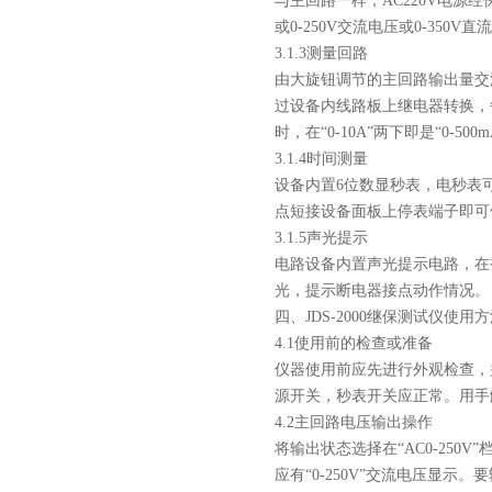
与主回路一样，AC220V电源
或0-250V交流电压或0-35
3.1.3测量回路
由大旋钮调节的主回路输出量交流“0-250
过设备内线路板上继电器转换，每切
时，在“0-10A”两下即是“0-500
3.1.4时间测量
设备内置6位数显秒表，电秒表
点短接设备面板上停表端子即可
3.1.5声光提示
电路设备内置声光提示电路，在
光，提示断电器接点动作情况。
四、
JDS-2000继保测试仪
使用方
4.1使用前的检查或准备
仪器使用前应先进行外观检查，
源开关，秒表开关应正常。用手
4.2主回路电压输出操作
将输出状态选择在“AC0-25
应有“0-250V”交流电压显示。要