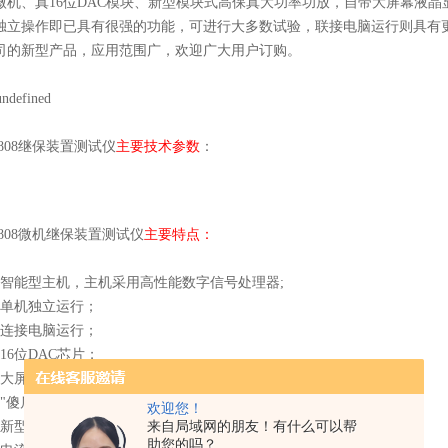
微机、真16位DAC模块、新型模块式高保真大功率功放，自带大屏幕液
独立操作即已具有很强的功能，可进行大多数试验，联接电脑运行则具有
司的新型产品，应用范围广，欢迎广大用户订购。
Y808继保装置测试仪
主要技术参数
：
Y808微机继保装置测试仪
主要特点：
、智能型主机，主机采用高性能数字信号处理器;
、单机独立运行；
、连接电脑运行；
、16位DAC芯片；
、大屏幕LCD显示库；
、"傻瓜式"操作；
欢迎您！
来自局域网的朋友！有什么可以帮
、新型高保真功放；
助您的吗？