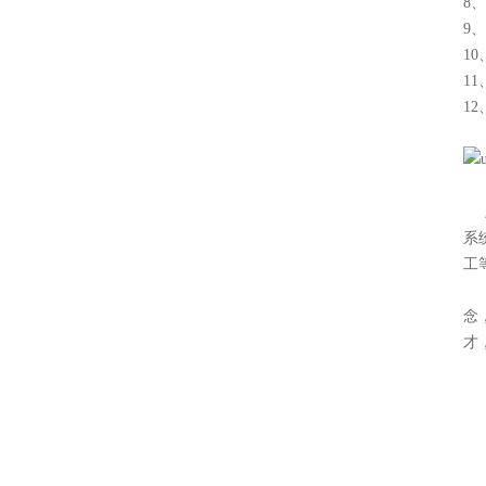
8
9
1
1
1
上
系
工
公
念
才