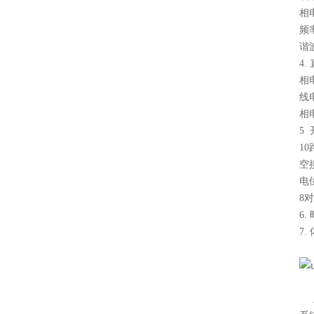
相电
频
谐
4
相
线
相电
5
1
空
电位
8对
6.
7.
上