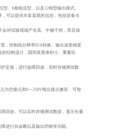
电压型、6相电流型，以及12相型输出模式。
示屏，可以提供丰富直观的信息，包括设备当
。不会对试验现场产生高、中频干扰，而且保
带宽，控制高分辨率D/A转换。输出波形精度
化的结构设计，因而装置体积小、重量轻、
保护定值，进行故障回放，实时存储测试数
接点为空接点和0～250V电位接点兼容，可智
故障回放。可以实时存储测试数据，显示矢量
对故障进行自诊断以及输出闭锁等功能。