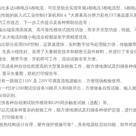
.输出多达6相电压6相电流，可任意组合实现常规4相电压3相电流型、6相
.高性能的嵌入式工业控制计算机和8.4〞大屏幕高分辨力彩色TFT液晶显
的工作状态、下一步工作提示及各种帮助信息等；
. 输出端采用高保真、高可靠性模块式线性功放，而非开关型功放，性能
了从大电流到微小电流全程都波形平滑精度优良。
.输出部分采用DSP控制，运算速度快，实时数字信号处理能力强，传输频
，失真小线性好。采用了大量精良技术和精密元器件材料，并进行了专业
能全、携带方便，开机即可工作，流动试验非常方便。
.可完成各种自动化程度高的大型复杂校验工作，能方便地测试及扫描各种
，显示矢量图，联机打印报告等。
.设有一路独立110V 及 220V可调直流电源输出，方便现场检验使用。
.新一代DP1200测试仪设有10路开入和8路开出，方便做备自投试验。输入
自动识别。
.提供各种自动测试软件模块和GPS同步触发试验（选配）等。
.可以完成各种复杂的校验工作，能方便地测试及扫描各种保护定值，进行
，打印报表等；
0 散热结构设计合理，硬件保护措施可靠*，具有电源软启动功能，软件