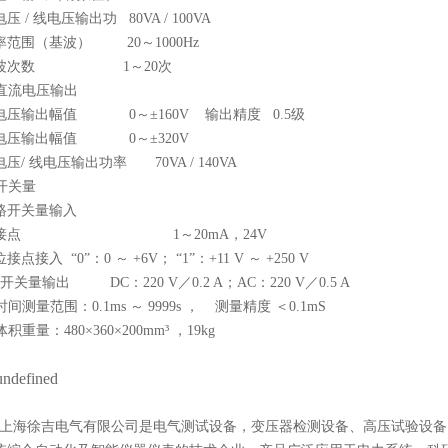
压 / 线电压输出功 80VA / 100VA
率范围（基波） 20～1000Hz
波次数 1～20次
. 直流电压输出
电压输出幅值 0～±160V 输出精度 0.5级
电压输出幅值 0～±320V
压/ 线电压输出功率 70VA / 140VA
 开关量
0路开关量输入
接点 1～20mA，24V
接点接入 “0”：0 ～ +6V； “1”：+11 V ～ +250 V
开关量输出 DC：220 V／0.2 A；AC：220 V／0.5 A
 时间测量范围：0.1ms ～ 9999s ， 测量精度 ＜0.1mS
 体积重量：480×360×200mm³ ，19kg
海徐吉电气有限公司
是
电气测试设备
，
变压器检测设备
、
高压试验设备