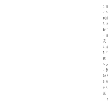
1
2
前
3
证
4
高
功
5
据
6
7
能
8
9
图
1