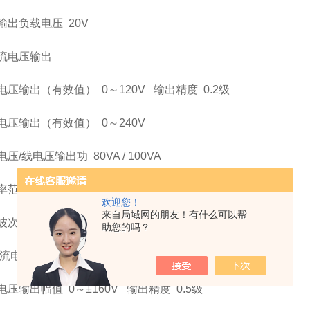
输出负载电压
20V
流电压输出
电压输出（有效值）
0
～
120V
输出精度
0.2级
电压输出（有效值）
0
～240V
电压/线电压输出功
80VA / 100VA
率范围（基波）
20
～1000Hz
欢迎您！
来自局域网的朋友！有什么可以帮
波次数
1
～
20次
助您的吗？
流电压输出
电压输出幅值
0
～
±
160V
输出精度
0.5级