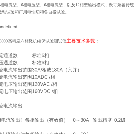
3相电流型、6相电压型、6相电流型，以及12相型输出模式，既可兼容传
差动试验和厂用电快切和备自投试验。
主要技术参数
：
Y8000高精度六相微机继保试验测试仪
流通道数
标准
6
相
压通道数
标准
6
相
流电流输出范围
30
A/相或
180
A（六并）
流电流输出范围
10
ADC /相
流电压输出范围
120
VAC /相
流电压输出范围
160
VDC /相
流电流输出
相电流输出时每相输出（有效值）
0
～
30A
输出精度
0.2级