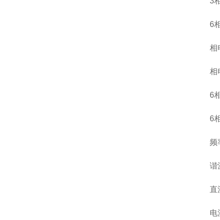
3
6
相
相
6
6
频
谐
直
电