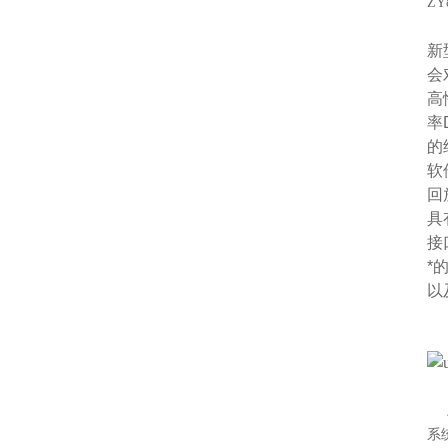
Z
新
会
高
率
的
软
回
具
接
*
以
上
系