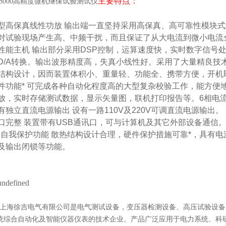
主要特点：
Y8000高精度微机继保试验测试仪
型高保真线性功放
输出端一直坚持采用高保真、高可靠性模块式
对试验现场产生高、中频干扰，而且保证了从大电流到微小电流
性能主机
输出部分采用DSP控制，运算速度快，实时数字信号
D/A转换。输出波形精度高，失真小线性好。采用了大量精良技
结构设计，因而装置体积小、重量轻、功能全、携带方便，开机
件功能*
可完成各种自动化程度高的大型复杂校验工作，能方便
放，实时存储测试数据，显示矢量图，联机打印报告等。6相电
有独立直流电源输出 设有一路110V及220V可调直流电源输出。
口完整
装置带有USB通讯口，可与计算机及其它外部设备通信
的自我保护功能
散热结构设计合理，硬件保护措施可靠*，具有电
及输出闭锁等功能。
海徐吉电气有限公司
是
电气测试设备
，
变压器检测设备
、
高压试验设备
统综合自动化
及智能
仪器仪表
的技术企业。产品广泛应用于电力系统、科