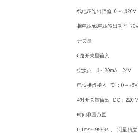
线电压输出幅值
0
～
±320V
相电压/线电压输出功率
70V
开关量
8
路开关量输入
空接点
1
～
20mA
，24V
电位接点接入
“
0
”：
0
～
+6V
4
对开关量输出
DC
：
220 
时间测量范围
0.1ms～
9999s
， 测量精度