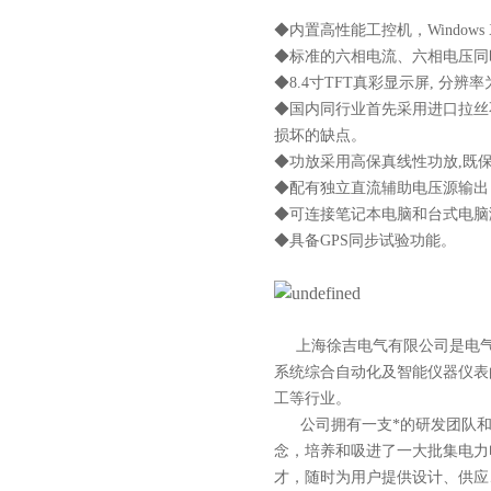
◆内置高性能工控机，Window
◆标准的六相电流、六相电压同时输
◆8.4寸TFT真彩显示屏, 分辨
◆国内同行业首先采用进口拉丝
损坏的缺点。
◆功放采用高保真线性功放,既
◆配有独立直流辅助电压源输出
◆可连接笔记本电脑和台式电脑
◆具备GPS同步试验功能。
上海徐吉电气有限公司
是
电
系统综合自动化
及智能
仪器仪表
工等行业。
公司拥有一支*的研发团队和科
念，培养和吸进了一大批集电力
才，随时为用户提供设计、供应