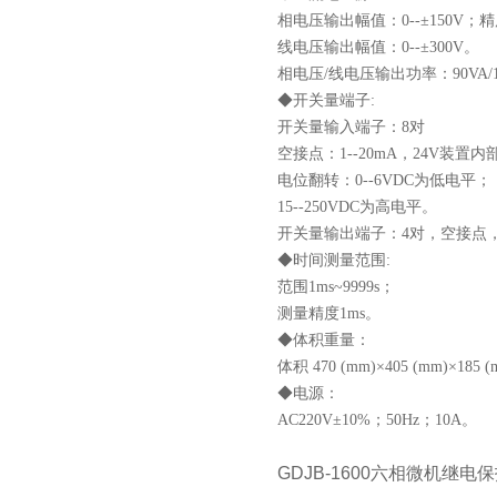
相电压输出幅值：0--±150V；精
线电压输出幅值：0--±300V。
相电压/线电压输出功率：90VA/1
◆开关量端子:
开关量输入端子：8对
空接点：1--20mA，24V装置
电位翻转：0--6VDC为低电平；
15--250VDC为高电平。
开关量输出端子：4对，空接点，遮断
◆时间测量范围:
范围1ms~9999s；
测量精度1ms。
◆体积重量：
体积 470 (mm)×405 (mm)×185
◆电源：
AC220V±10%；50Hz；10A。
GDJB-1600六相微机继电