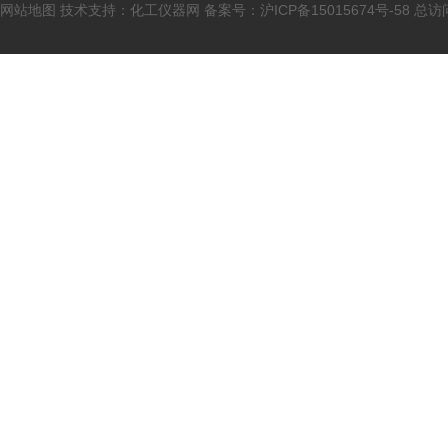
网站地图
技术支持：
化工仪器网
备案号：
沪ICP备15015674号-58
总访