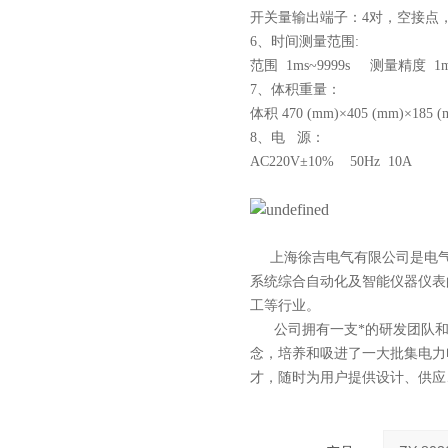
开关量输出端子：4对，空接点，遮断
6、时间测量范围:
范围 1ms~9999s 测量精度 1
7、体积重量：
体积 470 (mm)×405 (mm)×185 
8、电 源：
AC220V±10% 50Hz 10A
上海徐吉电气有限公司
是
电
系统综合自动化
及智能
仪器仪表
工等行业。
公司拥有一支*的研发团队和科
念，培养和吸进了一大批集电力
才，随时为用户提供设计、供应