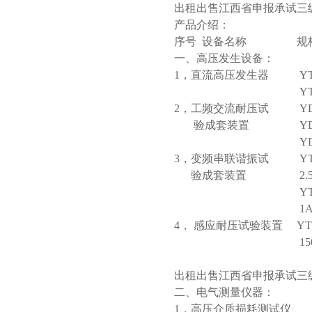
出租出售江西省申报承试三
产品介绍：
序号 设备名称
一、高压发生设备：
1，直流高压发生器 YTC
YTCZG-120
2，工频交流耐压试 YD（J
验成套装置 YD（J）-
YD（J）-6kV
3，变频串联谐振试 YTC8
验成套装置 2.5A 
YTC850-75kVA
1A 30～30
4， 感应耐压试验装置 YTC11
150Hz
出租出售江西省申报承试三
二、电气测量仪器：
1，高压介质损耗测试仪