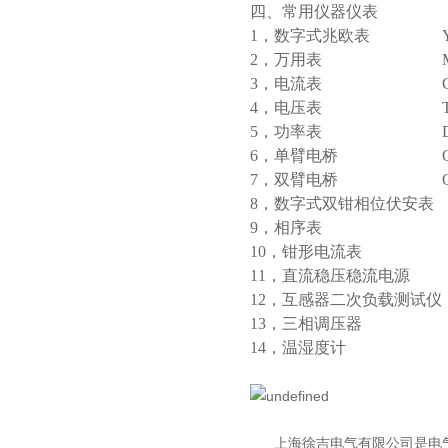
四、常用仪器仪表
1，数字式兆欧表 YT
2，万用表 MF
3，电流表 C
4，电压表 T
5，功率表 D
6，单臂电桥 QJ
7，双臂电桥 QJ
8，数字式双钳相位伏安表
9，相序表 TG-
10，钳形电流表 U
11，直流稳压稳流电源 Y
12，互感器二次负载测试仪
13，三相调压器 TSG
14，温湿度计 K
上海徐吉电气有限公司
是
电