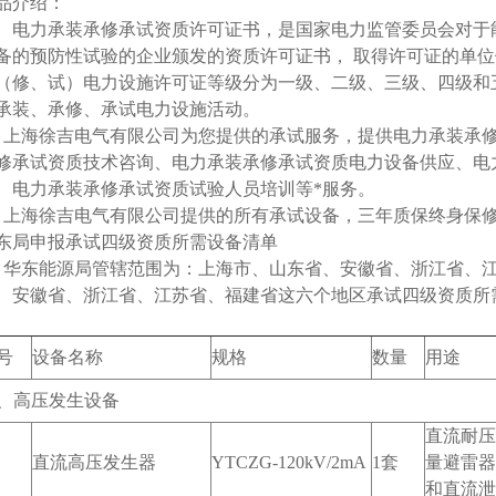
品介绍：
力承装承修承试资质许可证书，是国家电力监管委员会对于能
备的预防性试验的企业颁发的资质许可证书， 取得许可证的单
（修、试）电力设施许可证等级分为一级、二级、三级、四级和
承装、承修、承试电力设施活动。
海徐吉电气有限公司为您提供的承试服务，提供电力承装承修
修承试资质技术咨询、电力承装承修承试资质电力设备供应、电
、电力承装承修承试资质试验人员培训等*服务。
海徐吉电气有限公司提供的所有承试设备，三年质保终身保修
东局申报承试四级资质所需设备清单
东能源局管辖范围为：
上海市、山东省、安徽省、浙江省、
、安徽省、浙江省、江苏省、福建省
这六个地区承试四级资质所
号
设备名称
规格
数量
用途
、高压发生设备
直流耐压
直流高压发生器
YTCZG-120kV/2mA
1套
量避雷器
和直流泄