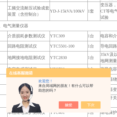
变压器，
工频交流耐压试验成套
YD-J-15kVA/100kV
1套
CT等电
装置（含控制台）
试验
、电气测量仪器
介质损耗参数测试仪
YTC309
1台
电容和介
回路电阻测试仪
YTC5501-100
1台
导电回路
35kV
地网接地电阻测试仪
YTC2830
1台
地网测量
电容电感测试仪
YTC720
1台
测量电容
变压器直流电阻测试仪
YTC316-10
1台
变压器绕
欢迎您！
来自局域网的朋友！有什么可以帮
变压器变比测试仪
YTC3317
1台
变压器变
助您的吗？
高压开关
断路器动特性测试仪
YTC3980
1台
测量
单相继电保护测试仪
YTC401
1台
继电保护