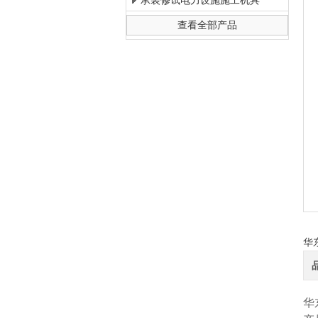
承装修试电力设施施工机具
查看全部产品
上海徐吉电气有限公司
华
华