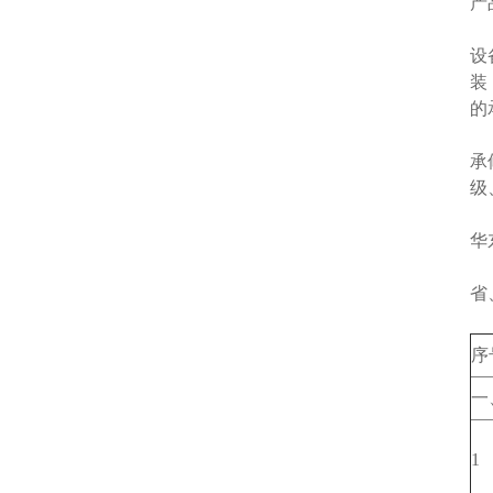
产
电
设
装
的
上
承
级
上
华
华
省
序
一
1