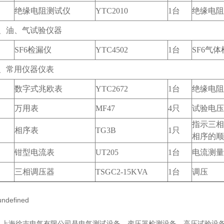
绝缘电阻测试仪
YTC2010
1台
绝缘电阻
、油、气试验仪器
SF6检漏仪
YTC4502
1台
SF6气
、常用仪器仪表
数字式兆欧表
YTC2672
1台
绝缘电阻
万用表
MF47
4只
试验电压
指示三相
相序表
TG3B
1只
相序的顺
钳型电流表
UT205
1台
电流测量
三相调压器
TSGC2-15KVA
1台
调压
海徐吉电气有限公司
是
电气测试设备
，
变压器检测设备
、
高压试验设