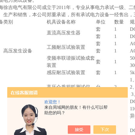
级电力测试设备。
海徐吉电气有限公司成立于2011年，专业从事电力承试一级、
、生产和销售，本公司郑重承诺，所有承试电力设备一经售出，
备类别
机具设备名称
单位
数量
规
套
1
D
直流高压发生器
套
1
D
套
1
A
工频耐压试验装置
、高压发生设备
套
1
A
变频串联谐振试验成套
50
套
1
装置
3
感应耐压试验装置
套
1
5k
1
高压介质损耗测试仪
台
2
2
回路电阻测试仪
台
2
D
欢迎您！
来自局域网的朋友！有什么可以帮
互感器伏安特性测试仪
台
1
11
助您的吗？
接地电阻测试仪
台
1
异
电容电感测试仪
台
1
接地导通测试仪
台
1
D