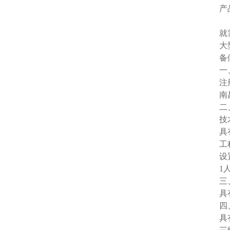
产
办
就
大
备
一
注
南
二
技
具
工
设
1
三
具
四
具