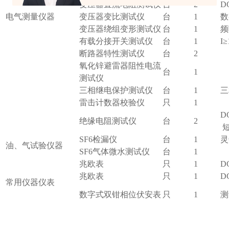
变压器直流电阻测试仪
台
2
D
、电气测量仪器
变压器变比测试仪
台
1
数
变压器绕组变形测试仪
台
1
频
有载分接开关测试仪
台
1
I≥
断路器特性测试仪
台
2
氧化锌避雷器阻性电流
台
1
测试仪
三相继电保护测试仪
台
1
三
雷击计数器校验仪
只
1
D
绝缘电阻测试仪
台
2
短
SF6检漏仪
台
1
灵
、油、气试验仪器
SF6气体微水测试仪
台
1
兆欧表
只
1
D
兆欧表
只
1
D
、常用仪器仪表
数字式双钳相位伏安表
只
1
测