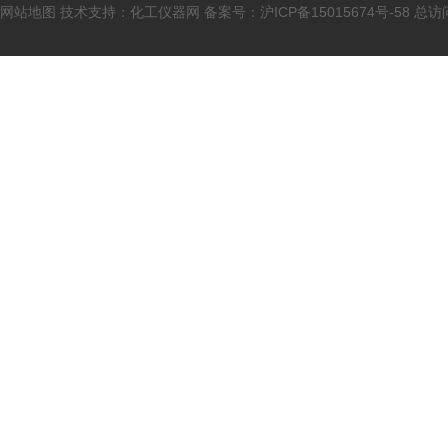
网站地图
技术支持：
化工仪器网
备案号：
沪ICP备15015674号-58
总访