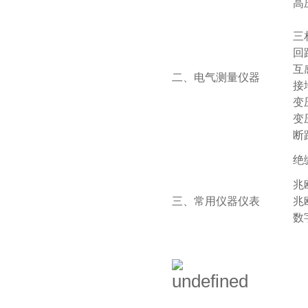
高
三
回
互
二、电气测量仪器
接
变
变
断
绝
兆
三、常用仪器仪表
兆
数