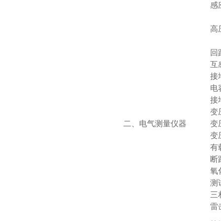
感
高
回
互
接
电
接
变
二、电气测量仪器
变
变
有
断
氧
测
三
雷