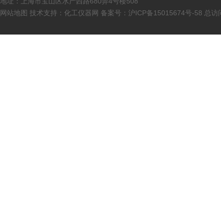
地址：上海市宝山区水产西路680弄4号楼508
网站地图
技术支持：
化工仪器网
备案号：
沪ICP备15015674号-58
总访