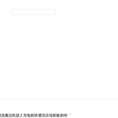
在线咨询
联系我们
 物流搬运机器人充电刷块通讯压缩刷板刷块