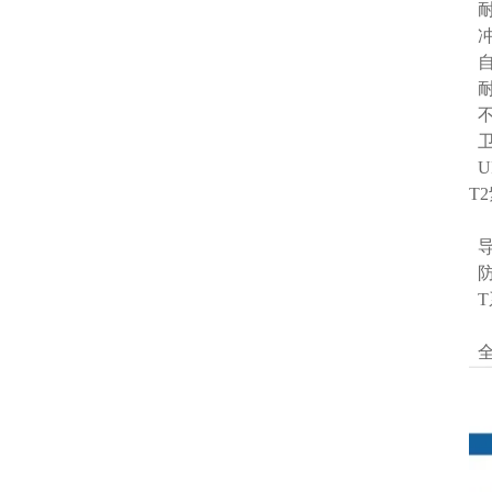
耐
冲
自
耐
不
卫
U
T
导
防
T
全