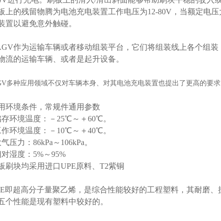
板上的残留物腾为电池充电装置工作电压为12-80V，当额定电压大于
装置以避免意外触碰。
GV作为运输车辆或者移动组装平台，它们将组装线上各个组装 
物流的运输车辆、或者是起升设备。
GV多种应用领域不仅对车辆本身、对其电池充电装置也提出了更高的要求
用环境条件，常规件通用参数
存环境温度：－25℃～＋60℃。
作环境温度：－10℃～＋40℃。
气压力：86kPa～106kPa。
对湿度：5%～95%
板刷块均采用进口UPE原料、T2紫铜
PE即超高分子量聚乙烯，是综合性能较好的工程塑料，其耐磨
五个性能是现有塑料中较好的。