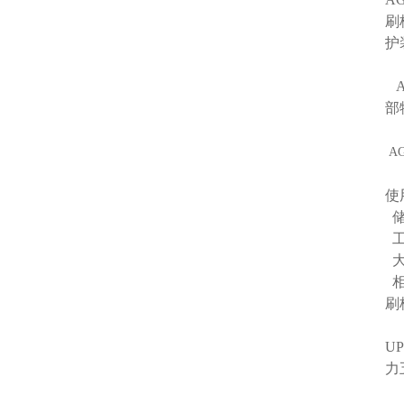
刷
护
A
部
A
使
储
工
大
相
刷
U
力