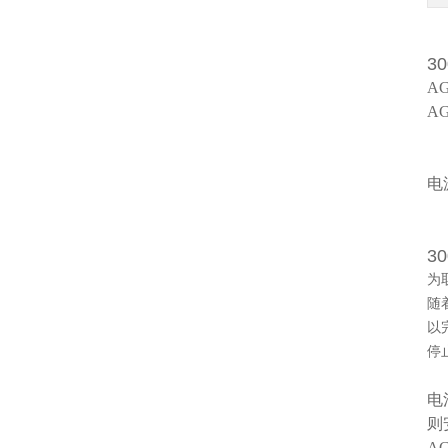
3
A
A
1
2
电
3
4
3
为
随
以
停
电
则
A