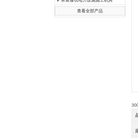
承装修试电力设施施工机具
查看全部产品
上海徐吉电气有限公司
3