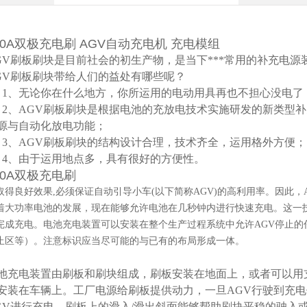
00A双极充电刷
AGV自动充电机 充电模组
GV刷板刷块是目前社会的初生产物，是当下***常用的补充电
GV刷板刷块带给人们的益处有哪些呢？
、无论你在什么地方，你所运用的电动用具再也不担心没电了
、AGV刷板刷块是根据电池的充放电技术实施研发的新类型补
源与自动化放电功能；
、AGV刷板刷块的结构设计合理，技术齐全，运用格外方便；
、由于运用地点多，具有很好的方便性。
00A双极充电刷
取得良好效果,必须保证自动引导小车(以下简称AGV)的高利用率。因此
着大功率电池的发展，现在能够允许电池在几秒钟内进行快速充电。这一技
完成充电。电池充电装置可以安装在整个生产过程系统中允许AGV停止的
止区等）。注意标识应当尽可能的与已有的布局形成一体。
池充电装置由刷板和刷块组成，刷板安装在地面上，或者可以用
安装在车辆上。工厂电源给刷板提供动力，一旦AGV行驶到充
GV进行充电。刷板上的滑入/滑出斜面能够帮助刷块平稳的驶入