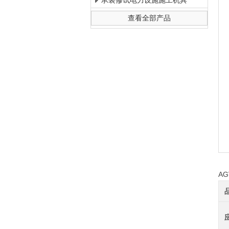
承装修试电力设施施工机具
查看全部产品
上海徐吉电气有限公司
A