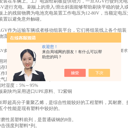
安装在车辆上。工厂电源给刷板提供动力，一旦AGV行驶到充
GV进行充电。刷板上的滑入/滑出斜面能够帮助刷块平稳的驶入
板上的残留物腾为电池充电装置工作电压为12-80V，当额定电压大于
装置以避免意外触碰。
GV作为运输车辆或者移动组装平台，它们将组装线上各个组装 
物流的运输车辆、或者是起升设备。
欢迎您！
GV多种应用领域不仅对车辆本身、对其电池充电装置也提出了更高的要求
来自局域网的朋友！有什么可以帮
助您的吗？
用环境条件，常规件通用参数
存环境温度：－25℃～＋60℃。
作环境温度：－10℃～＋40℃。
气压力：86kPa～106kPa。
对湿度：5%～95%
板刷块均采用进口UPE原料、T2紫铜
PE即超高分子量聚乙烯，是综合性能较好的工程塑料，其耐磨
五个性能是现有塑料中较好的。
磨性居塑料前列，是普通碳钢的8倍。
击强度列塑料*列。