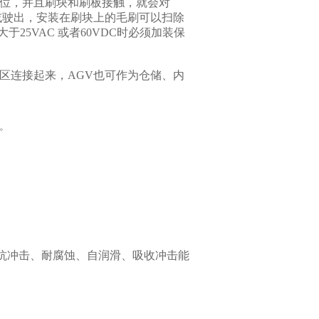
电位，并且刷块和刷板接触，就会对
或驶出，安装在刷块上的毛刷可以扫除
25VAC 或者60VDC时必须加装保
区连接起来，AGV也可作为仓储、内
。
、抗冲击、耐腐蚀、自润滑、吸收冲击能