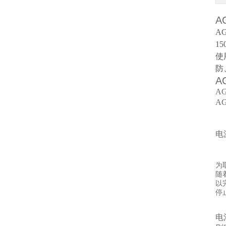
A
A
1
使
防
A
A
A
1
2
电
3
4
为
随
以
停
电