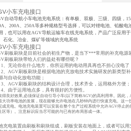
GV小车充电接口
GV自动导航小车电池充电系统：有单极、双极、三级、四级，15A、2
50A、200A、250A等多种规格型号选择，可以对锂电池、铅
用，也可以用在AGV导航运输车在线充电系统，产品广泛应用
、石化、冶金、煤矿等领域的充电系统
GV小车充电接口
GV刷板刷块是目前社会的初生产物，是当下***常用的补充电
GV刷板刷块带给人们的益处有哪些呢？
、无论你在什么地方，你所运用的电动用具再也不担心没电了
、AGV刷板刷块是根据电池的充放电技术实施研发的新类型补
源与自动化放电功能；
、AGV刷板刷块的结构设计合理，技术齐全，运用格外方便；
、由于运用地点多，具有很好的方便性。
取得良好效果,必须保证自动引导小车(以下简称AGV)的高利用率。因此
着大功率电池的发展，现在能够允许电池在几秒钟内进行快速充电。这一技
完成充电。电池充电装置可以安装在整个生产过程系统中允许AGV停止的
止区等）。注意标识应当尽可能的与已有的布局形成一体。
池充电装置由刷板和刷块组成，刷板安装在地面上，或者可以用