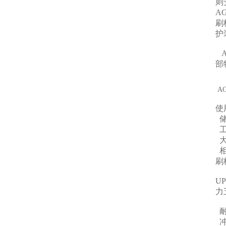
则
A
刷
护
A
部
A
使
储
工
大
相
刷
U
力
耐
冲