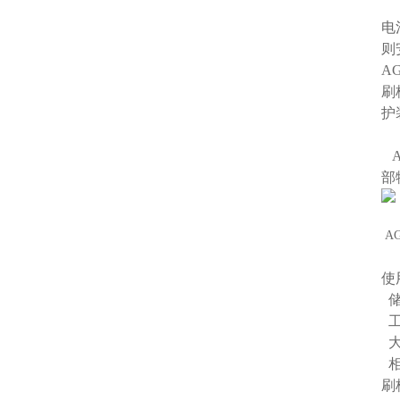
电
则
A
刷
护
A
部
A
使
储
工
大
相
刷