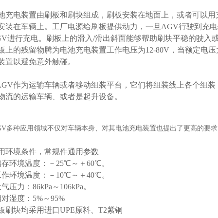
池充电装置由刷板和刷块组成，刷板安装在地面上，或者可以用
安装在车辆上。工厂电源给刷板提供动力，一旦AGV行驶到充
GV进行充电。刷板上的滑入/滑出斜面能够帮助刷块平稳的驶入
板上的残留物腾为电池充电装置工作电压为12-80V，当额定电压大于
装置以避免意外触碰。
GV作为运输车辆或者移动组装平台，它们将组装线上各个组装 
物流的运输车辆、或者是起升设备。
GV多种应用领域不仅对车辆本身、对其电池充电装置也提出了更高的要求
用环境条件，常规件通用参数
存环境温度：－25℃～＋60℃。
作环境温度：－10℃～＋40℃。
气压力：86kPa～106kPa。
对湿度：5%～95%
板刷块均采用进口UPE原料、T2紫铜