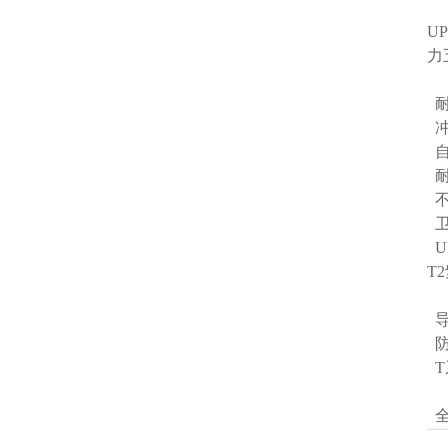
U
力
耐
冲
自
耐
不
卫
U
T
导
防
T
全