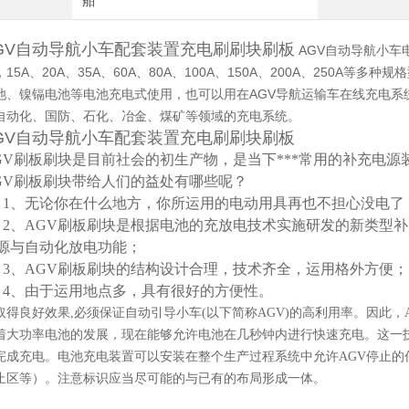
舶
GV自动导航小车配套装置充电刷刷块刷板
AGV自动导航小车
，15A、20A、35A、60A、80A、100A、150A、200A、250A
池、镍镉电池等电池充电式使用，也可以用在AGV导航运输车在线充电系
自动化、国防、石化、冶金、煤矿等领域的充电系统。
GV自动导航小车配套装置充电刷刷块刷板
GV刷板刷块是目前社会的初生产物，是当下***常用的补充电
GV刷板刷块带给人们的益处有哪些呢？
、无论你在什么地方，你所运用的电动用具再也不担心没电了
、AGV刷板刷块是根据电池的充放电技术实施研发的新类型补
源与自动化放电功能；
、AGV刷板刷块的结构设计合理，技术齐全，运用格外方便；
、由于运用地点多，具有很好的方便性。
取得良好效果,必须保证自动引导小车(以下简称AGV)的高利用率。因此
着大功率电池的发展，现在能够允许电池在几秒钟内进行快速充电。这一技
完成充电。电池充电装置可以安装在整个生产过程系统中允许AGV停止的
止区等）。注意标识应当尽可能的与已有的布局形成一体。