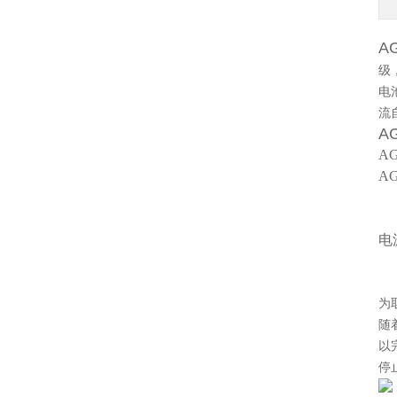
A
级
电
流
A
A
A
1
2
电
3
4
为
随
以
停