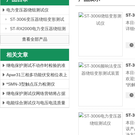
电力变压器绕组测试仪
ST
ST-3006变压器绕组变形测试
本目
上海徐吉电气有限公司
仪
ST-RX2000电力变压器绕组测
详细
试仪
查看全部产品
相关文章
ST
继电保护测试不动作时检验的准
本目
备工作如何做
Apwr31三相多功能伏安相位表上
欢迎
海徐吉电气专业制造
*SMN-3型触点压力检测仪
*的
继电保护测试仪网络营销将占据
未来销售的主流
电能综合测试仪与电压电流质量
的分析
ST
本目
该产
决方