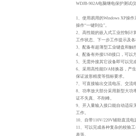
WDJB-902A电脑继电保护测试
1、使用易用的Windows 
操作“一键到位”。
2、高性能的嵌入式工业控制计
工作状态、下一步工作提示及各
3、配备有超薄型工业键盘和触
4、配备有外接USB接口，可
5、无需外接其它设备即可以完
6、采用高性能D/A转换器，
保证波形精度等指标要求。
7、可直接输出交流电压、交流
8、功率放大部分采用新型大功
证不失真、不削峰。
9、开入量输入接口能自动适应
工作。
10、自带110V/220V辅助
11、可以完成各种复杂的校验
表等。