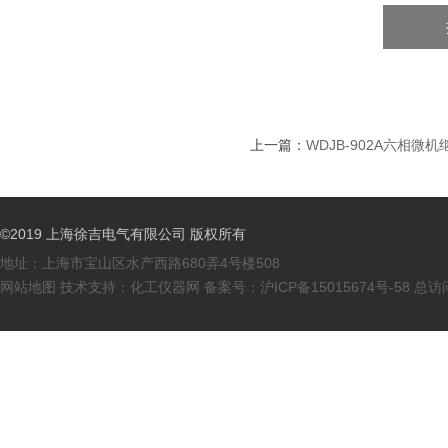
上一篇：
WDJB-902A六相微
©2019 上海徐吉电气有限公司 版权所有
地址：上海市宝山区水产西路680弄4号楼508
网站地图
技术支持：
化工仪器网
备案号：
沪ICP备15015674号-58
总访