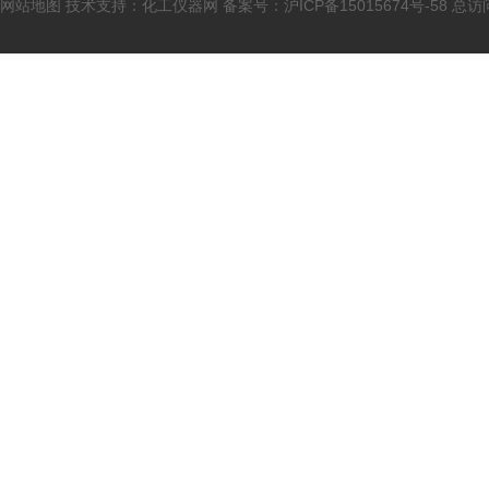
网站地图
技术支持：
化工仪器网
备案号：
沪ICP备15015674号-58
总访