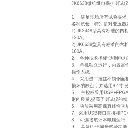
JK6638微机继电保护测试
1、 满足现场所有试验要
各种试验，特别是对变压器
1) JK3448型具有标准
120A。
2) JK6638型具有标准
180A。
2、 各种技术指标*达到电力
3、 单机独立运行，内置高性能工
操作系统。
4、 采用进口拉丝不锈钢
损坏的缺点，并选用8.4寸,
5、 主控板采用DSP+FP
形的质量,提高了测试仪的精
6、 功放采用高保真线性功
7、采用USB接口直接和P
8、 可连接笔记本电脑运
9、 具备GPS同步试验功