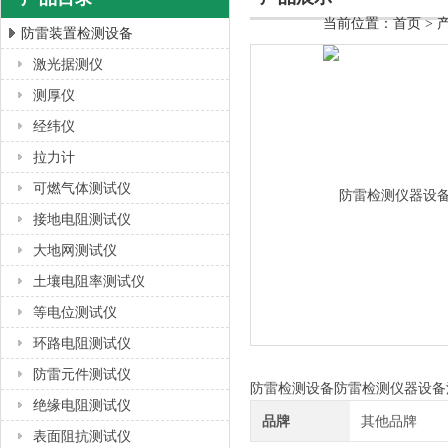
当前位置：
首页
>
防雷装置检测设备
激光据测仪
上海徐吉电气有限公司
测厚仪
经纬仪
拉力计
可燃气体测试仪
接地电阻测试仪
大地网测试仪
土壤电阻率测试仪
等电位测试仪
环路电阻测试仪
防雷元件测试仪
防雷检测设备防雷检测仪器设备
绝缘电阻测试仪
品牌
其他品牌
表面阻抗测试仪