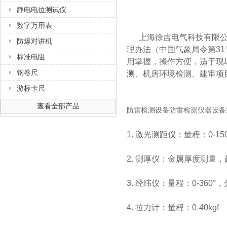
静电电位测试仪
数字万用表
上海徐吉电气科技有限公
防爆对讲机
理办法（中国气象局令第3
标准电阻
用掌握，操作方便，适于现
钢卷尺
测、机房环境检测、建审项
游标卡尺
查看全部产品
防雷检测设备
防雷检测仪器设备
1. 激光测距仪：量程：0-15
2. 测厚仪：金属厚度测量
3. 经纬仪：量程：0-360°
4. 拉力计：量程：0-40kgf