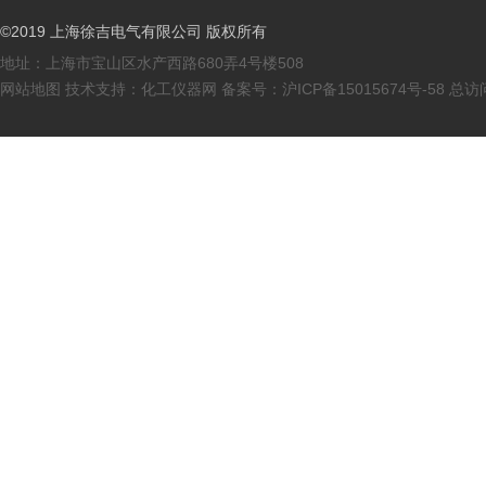
©2019 上海徐吉电气有限公司 版权所有
地址：上海市宝山区水产西路680弄4号楼508
网站地图
技术支持：
化工仪器网
备案号：
沪ICP备15015674号-58
总访