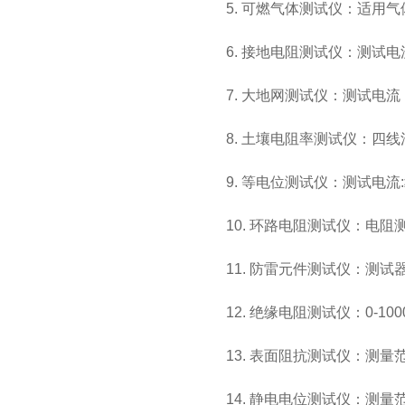
5. 可燃气体测试仪：适用
6. 接地电阻测试仪：测试电
7. 大地网测试仪：测试电流：
8. 土壤电阻率测试仪：四线
9. 等电位测试仪：测试电流
10. 环路电阻测试仪：电阻测
11. 防雷元件测试仪：测
12. 绝缘电阻测试仪：0-10
13. 表面阻抗测试仪：测量范围
14. 静电电位测试仪：测量范