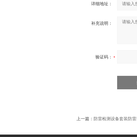
详细地址：
补充说明：
验证码：
上一篇：
防雷检测设备套装防雷