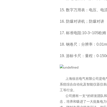
15. 数字万用表：电压、
16. 防爆对讲机；防爆对讲
17. 标准电阻:10-3~105
18. 钢卷尺：分辨率：0.01m
19. 游标卡尺：量程：0-150
上海徐吉电气有限公司
是
电
系统综合自动化
及智能
仪器仪表
工等行业。
公司拥有一支*的研发团队和科
念，培养和吸进了一大批集电力