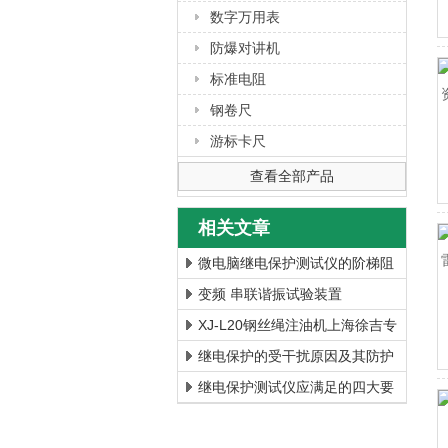
数字万用表
防爆对讲机
标准电阻
钢卷尺
游标卡尺
查看全部产品
相关文章
微电脑继电保护测试仪的阶梯阻
抗与阻抗相位特性
变频 串联谐振试验装置
XJ-L20钢丝绳注油机上海徐吉专
业制造
继电保护的受干扰原因及其防护
继电保护测试仪应满足的四大要
求