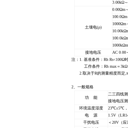
3.00kΩ～
0.00Ωm
100.0Ω
1000Ωm
土壤电(ρ)
10.00kΩ
100.0kΩ
1000kΩ
接地电压
AC 0.00
注：1. 基准条件：Rh Rs<100
工作条件：Rh max＝3kΩ+100
2.取决于R的测量精度而定,π=3.1
2、一般规格
二三四线测
功 能
接地电压测
环境温度湿度
23℃±5℃，
电 源
1.5V（L
干扰电压
＜20V（