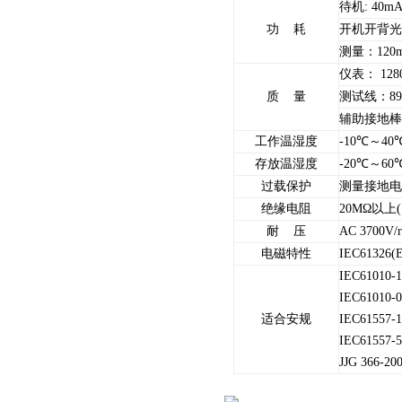
待机: 40m
功 耗
开机开背光: 
测量：120m
仪表： 128
质 量
测试线：89
辅助接地棒：
工作温湿度
-10℃～40
存放温湿度
-20℃～60
过载保护
测量接地电阻
绝缘电阻
20MΩ以上
耐 压
AC 3700
电磁特性
IEC61326(
IEC61010
IEC61010-
适合安规
IEC6155
IEC6155
JJG 366-2