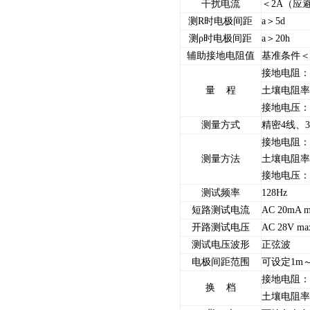
干扰电流
＜2A（应
测R时电极间距
a＞5d
测ρ时电极间距
a＞20h
辅助接地电阻值
基准条件＜1
接地电阻：0.
量 程
土壤电阻率：0
接地电压：0.
测量方式
精密4线、
接地电阻：
测量方法
土壤电阻率
接地电压：
测试频率
128Hz
短路测试电流
AC 20mA m
开路测试电压
AC 28V ma
测试电压波形
正弦波
电极间距范围
可设定1m～
接地电阻：0
换 档
土壤电阻率：