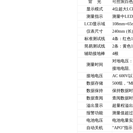
背 光
可控灰白色
显示模式
4位超大L
测量指示
测量中LE
LCD显示域
108mm×65
仪表尺寸
240mm (长
标准测试线
4条：红色1
简易测试线
2条：黄色1
辅助接地棒
4根
对地电压：
测量时间
接地电阻、
接地电压
AC 600
数据存储
500组，“
数据保持
保持数据时
数据查阅
查阅数据时
溢出显示
超量程溢出
报警功能
测量值超过
电池电压
电池电量实
自动关机
“APO”指