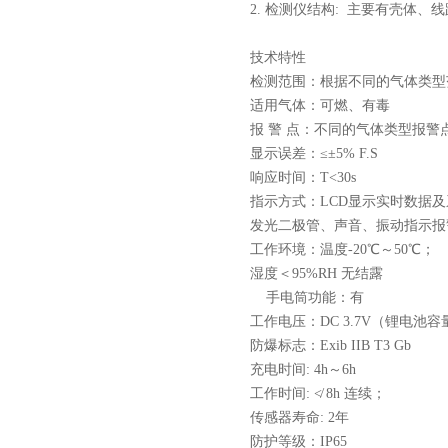
2.
检测仪
结构:
主要有壳体、线
技术特性
检测范围：根据不同的气体类型范围不同
适用气体：可燃、有毒
报 警 点：不同的气体类型报警点不
显示误差：≤±5% F.S
响应时间：T<30s
指示方式：LCD显示实时数据
发光二极管、声音、振动指示报
工作环境：温度-20℃～50℃；
湿度＜95%RH 无结露
手电筒功能：有
工作电压：DC 3.7V（锂电池容量
防爆标志：Exib IIB T3 Gb
充电时间: 4h～6h
工作时间: ≮ 8h 连续；
传感器寿命: 2年
防护等级：IP65