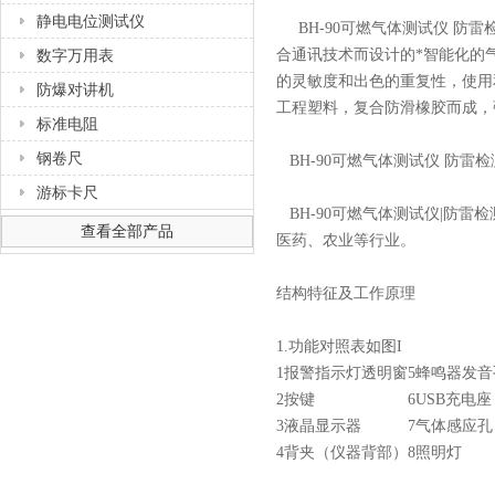
静电电位测试仪
BH-90可燃气体测试仪 防雷
数字万用表
合通讯技术而设计的*智能化的
的灵敏度和出色的重复性，使用
防爆对讲机
工程塑料，复合防滑橡胶而成，
标准电阻
钢卷尺
BH-90可燃气体测试仪 防雷
游标卡尺
BH-90可燃气体测试仪|防雷
查看全部产品
医药、农业等行业。
结构特征及工作原理
1.
功能对照表如图
I
1
报警指示灯透明窗
5
蜂鸣器发音
2
按键
6
USB充电座
3
液晶显示器
7
气体感应孔
4
背夹（仪器背部）
8
照明灯