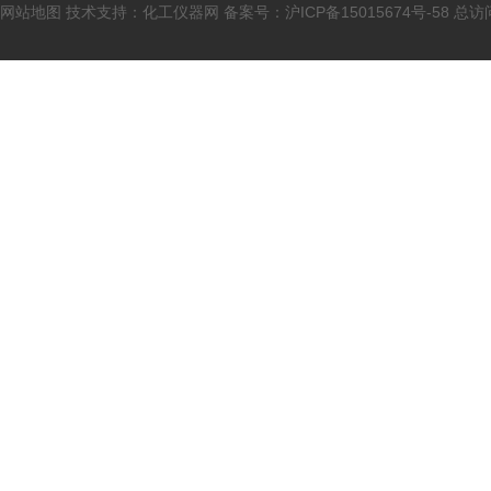
网站地图
技术支持：
化工仪器网
备案号：
沪ICP备15015674号-58
总访