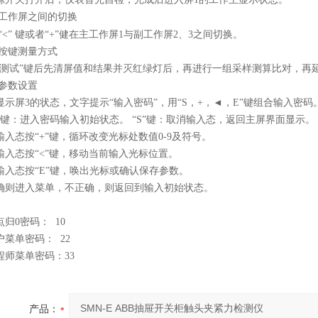
.1工作屏之间的切换
“<”
键或者“+”健在主工作屏1与副工作屏2、3之间切换。
.2按键测量方式
“测试”键后先清屏值和结果并灭红绿灯后，再进行一组采样测算比对，再延
.5参数设置
显示屏3的状态，文字提示“输入密码”，用“S，+，◄，E”键组合输入密码
E”键：进入密码输入初始状态。 “S”键：取消输入态，返回主屏界面显示。
输入态按“+”键，循环改变光标处数值0-9及符号。
输入态按“<”键，移动当前输入光标位置。
输入态按“E”键，唤出光标或确认保存参数。
确则进入菜单，不正确，则返回到输入初始状态。
点归0密码： 10
户菜单密码： 22
程师菜单密码：33
产品：