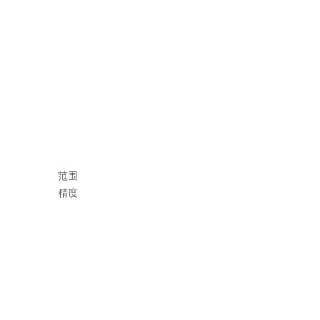
间
范围
时
精度