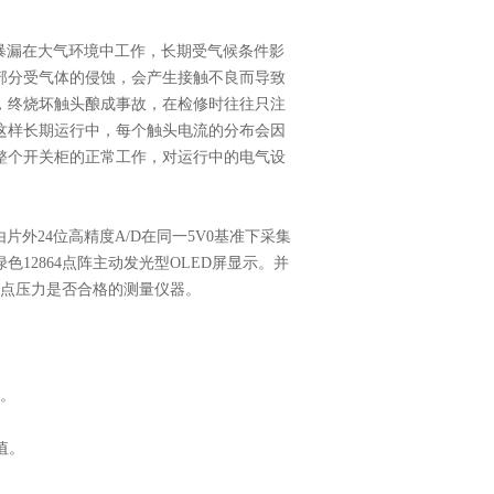
*暴漏在大气环境中工作，长期受气候条件影
部分受气体的侵蚀，会产生接触不良而导致
，终烧坏触头酿成事故，在检修时往往只注
这样长期运行中，每个触头电流的分布会因
整个开关柜的正常工作，对运行中的电气设
片外24位高精度A/D在同一5V0基准下采集
12864点阵主动发光型OLED屏显示。并
触点压力是否合格的测量仪器。
格。
值。