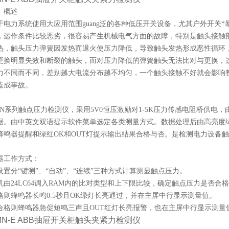
、概述
于电力系统使用大应用范围guang泛的各种低压开关设备，尤其户外开关
，运作条件比较恶劣，很容易产生机械电气方面的故障，特别是触头接触
热，触头压力弹簧因发热而退火使压力降低，导致触头发热形成恶性循环
更换明显失效和断裂的触头，而对压力降低的弹簧触头无法比对与更换，
力不同而不同，差别越大电流分布越不均匀，一个触头接触不好就会影响
造成事故。
MN系列触点压力检测仪，采用5V0恒压激励对1-5K压力传感电阻桥供电，由
据。由中英文双语提示软件菜单选定各类测量方式。数据处理后由高亮度绿色
蜂鸣器提醒和绿红OK和OUT灯提示输出结果合格与否。是检测电力设备
器工作方式：
设置分“键测”、“自动”、“连续”三种方式计算测显触点压力。
机由24LC64调入RAM内的比对类型和上下限比较，确定触点压力是否合
格则蜂鸣器长鸣0.5秒且OK绿灯长亮通过，并在主屏中行显示测量值。
合格则蜂鸣器急促短鸣三声且OUT红灯长亮报警，也在主屏中行显示测量
MN-E ABB抽屉开关柜触头夹紧力检测仪