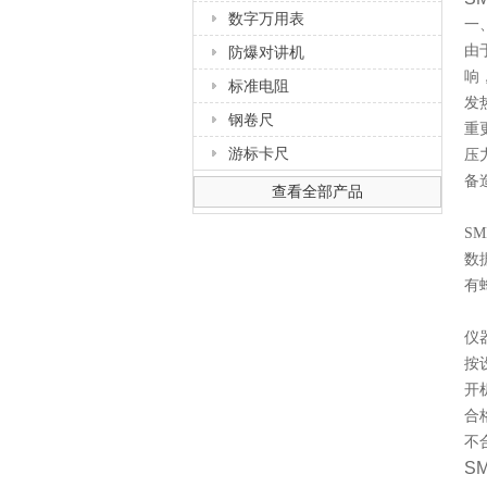
数字万用表
一
由
防爆对讲机
响
标准电阻
发
钢卷尺
重
游标卡尺
压
备
查看全部产品
S
数
有
仪
按
开
合
不
S