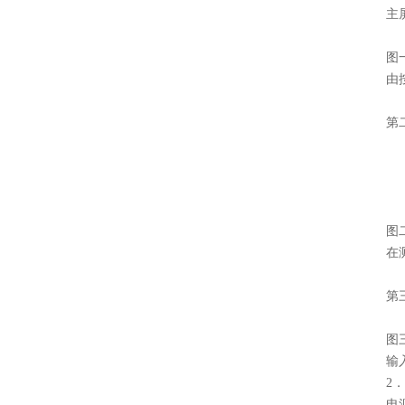
主
图
由
第
图
在
第
图
输
2
电