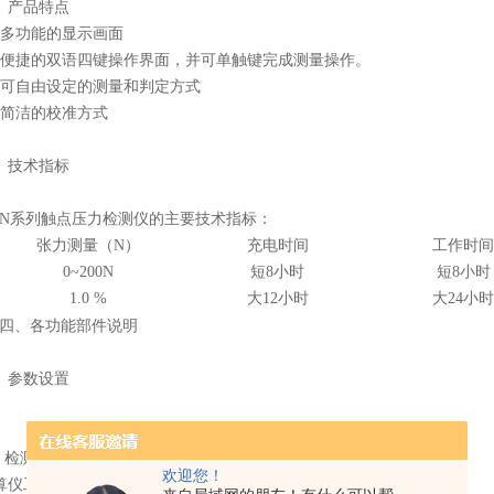
、产品特点
．多功能的显示画面
．便捷的双语四键操作界面，并可单触键完成测量操作。
．可自由设定的测量和判定方式
．简洁的校准方式
、技术指标
MN系列触点压力检测仪的主要技术指标：
张力测量（N）
充电时间
工作时
0~200N
短8小时
短8小时
1.0 %
大12小时
大24小
四、各功能部件说明
、参数设置
． 检测仪工作界面 见图一
欢迎您！
算仪工作界面包括五个界面，第yi屏是主界面，第二屏是辅助界面。