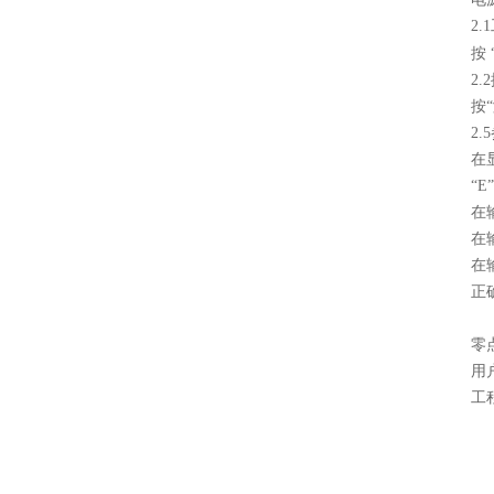
2
按
2
按
2
在
“
在
在
在
正
零
用
工