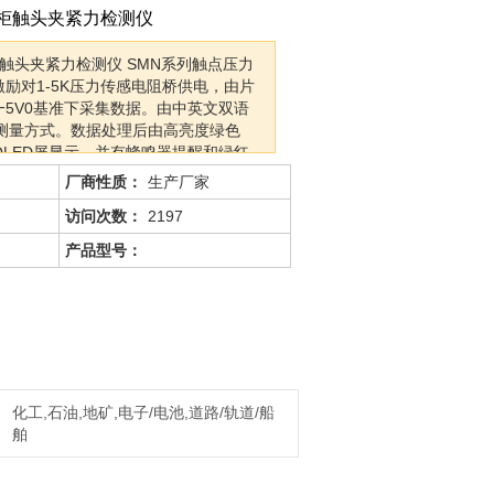
开关柜触头夹紧力检测仪
关柜触头夹紧力检测仪 SMN系列触点压力
激励对1-5K压力传感电阻桥供电，由片
同一5V0基准下采集数据。由中英文双语
测量方式。数据处理后由高亮度绿色
型OLED屏显示。并有蜂鸣器提醒和绿红
出结果合格与否。是检测电力设备触点压
厂商性质：
生产厂家
访问次数：
2197
产品型号：
化工,石油,地矿,电子/电池,道路/轨道/船
舶