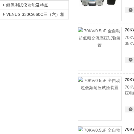
备
继保测试仪功能及特点
VENUS-330C/660C三（六）相
继电保护测试仪
70
70
35
70
70
压电
70