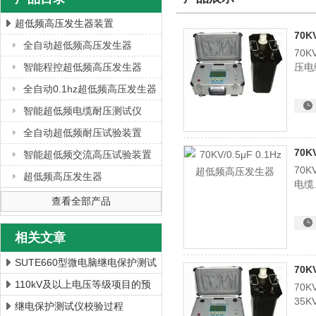
超低频高压发生器装置
70
全自动超低频高压发生器
70
上海徐吉电气有限公司
智能程控超低频高压发生器
压电
全自动0.1hz超低频高压发生器
智能超低频电缆耐压测试仪
全自动超低频耐压试验装置
70K
智能超低频交流高压试验装置
70K
超低频高压发生器
电缆
查看全部产品
相关文章
SUTE660型微电脑继电保护测试
70
装置 继保效验仪型号
110kV及以上电压等级项目的预
70
35
防性试验及交接验收常用实验设
继电保护测试仪校验过程