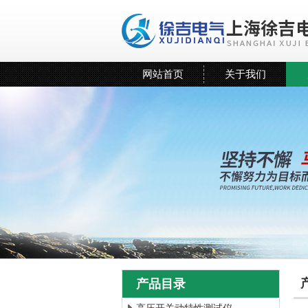
网站首页
关于我们
产品目录