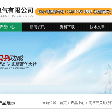
产品中心
新闻资讯
资料下载
技术文章
产品展示
当前位置：
首页
>
产品中心
>
高压开关动特