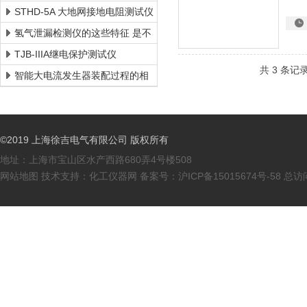
仪
STHD-5A 大地网接地电阻测试仪
氢气泄漏检测仪的这些特征 是不
是您的理想选择呢？
TJB-IIIA继电保护测试仪
共 3 条记
智能大电流发生器装配过程的相
关说明
©2019 上海徐吉电气有限公司 版权所有
地址：上海市宝山区水产西路680弄4号楼508
网站地图
技术支持：
化工仪器网
备案号：
沪ICP备15015674号-58
总访