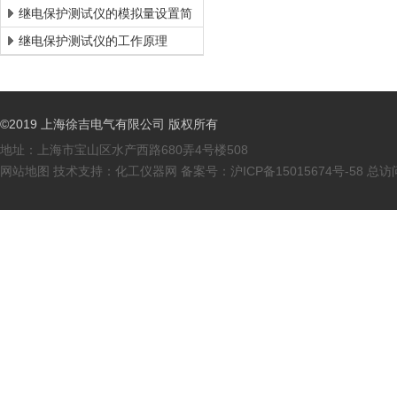
要求
继电保护测试仪的模拟量设置简
介
继电保护测试仪的工作原理
©2019 上海徐吉电气有限公司 版权所有
地址：上海市宝山区水产西路680弄4号楼508
网站地图
技术支持：
化工仪器网
备案号：
沪ICP备15015674号-58
总访