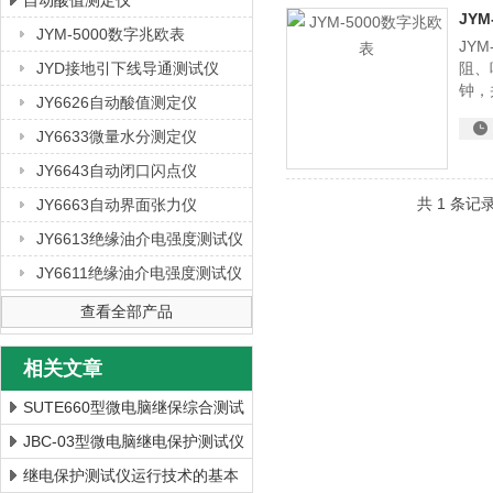
自动酸值测定仪
JY
JYM-5000数字兆欧表
JY
上海徐吉电气有限公司
JYD接地引下线导通测试仪
阻、
钟，
JY6626自动酸值测定仪
JY6633微量水分测定仪
JY6643自动闭口闪点仪
共 1 条记
JY6663自动界面张力仪
JY6613绝缘油介电强度测试仪
JY6611绝缘油介电强度测试仪
查看全部产品
相关文章
SUTE660型微电脑继保综合测试
仪 继保测试仪参数
JBC-03型微电脑继电保护测试仪
的使用注意事项
继电保护测试仪运行技术的基本