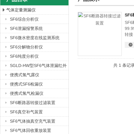
气体定量测漏仪
SF
SF6综合分析仪
SF
上海徐吉电气有限公司
SF6泄漏报警系统
99
转接
SF6微水密度在线监测系统
SF6分解物分析仪
SF6纯度分析仪
共 1 条记
SGLD-HW型SF6气体泄漏红外
检漏仪
便携式氢气露仪
便携式SF6检漏仪
便携式氢气检漏仪
SF6断路器转接过滤装置
SF6真空补气装置
SF6气体抽真空充气装置
SF6气体回收重放装置