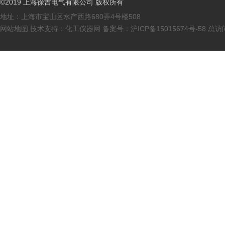
©2019 上海徐吉电气有限公司 版权所有
地址：上海市宝山区水产西路680弄4号楼508
网站地图
技术支持：
化工仪器网
备案号：
沪ICP备15015674号-58
总访