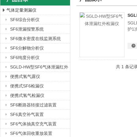
气体定量测漏仪
SG
SF6综合分析仪
SG
上海徐吉电气有限公司
SF6泄漏报警系统
护1
SF6微水密度在线监测系统
SF6分解物分析仪
SF6纯度分析仪
共 1 条记
SGLD-HW型SF6气体泄漏红外
检漏仪
便携式氢气露仪
便携式SF6检漏仪
便携式氢气检漏仪
SF6断路器转接过滤装置
SF6真空补气装置
SF6气体抽真空充气装置
SF6气体回收重放装置