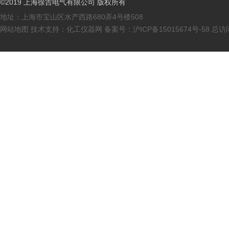
©2019 上海徐吉电气有限公司 版权所有
地址：上海市宝山区水产西路680弄4号楼508
网站地图
技术支持：
化工仪器网
备案号：
沪ICP备15015674号-58
总访