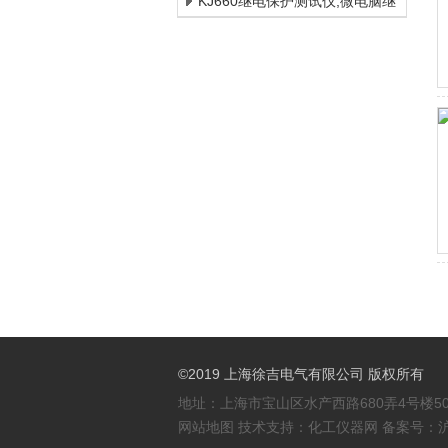
试仪 继电保护试验箱新型
KJ660继电保护测试仪,微电脑继
电保护测试仪上海徐吉选购
©2019 上海徐吉电气有限公司 版权所有
地址：上海市宝山区水产西路680弄4号楼50
网站地图
技术支持：
化工仪器网
备案号：
沪