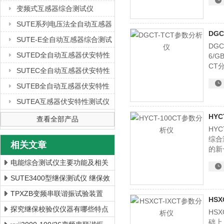
CT
变频式互感器综合测试仪
SUTE系列电压法全自动互感器
DG
综合测试仪
SUTE-E全自动互感器综合测试
DGC
仪
SUTED全自动互感器伏安特性
6/
CT
测试仪
SUTEC全自动互感器伏安特性
电阻
测试仪
SUTEB全自动互感器伏安特性
测试仪
SUTEA互感器伏安特性测试仪
HYC
查看全部产品
HY
综合
相关文章
的新
性能
电能综合测试仪主要功能及相关
于互
运作要求
SUTE3400型继保测试仪 继保效
验仪 三相继保测试仪厂家
TPXZB变频串联谐振试验装置
HSX
探究继保校验仪仪器有哪些特点
HS
础上