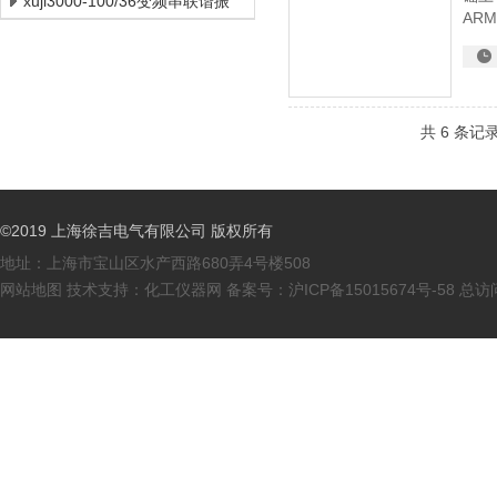
xuji3000-100/36变频串联谐振
AR
国内
共 6 条记
©2019 上海徐吉电气有限公司 版权所有
地址：上海市宝山区水产西路680弄4号楼508
网站地图
技术支持：
化工仪器网
备案号：
沪ICP备15015674号-58
总访