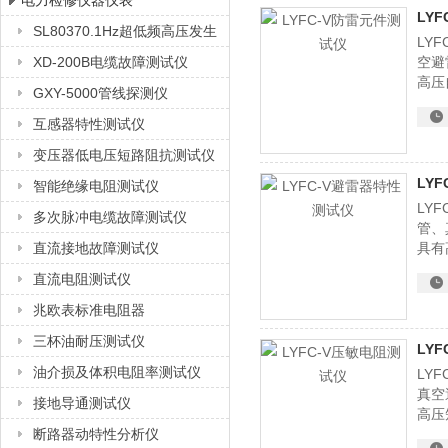
电力检修仪器仪表
LY
SL80370.1Hz超低频高压发生
LY
上海徐吉电气有限公司
器
XD-200B电缆故障测试仪
空避
高压
GXY-5000管线探测仪
互感器特性测试仪
变压器低电压短路阻抗测试仪
LY
智能绝缘电阻测试仪
LY
多次脉冲电缆故障测试仪
管、
直流接地故障测试仪
具有
31
直流电阻测试仪
兆欧表标准电阻器
三杯油耐压测试仪
LY
油介损及体积电阻率测试仪
LY
真空
接地导通测试仪
高压
断路器动特性分析仪
31