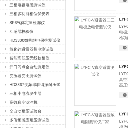
三相电容电感测试仪
三相多功能相位伏安表
LY
SF6气体定量检漏仪
LY
互感器校验仪
电极
检功
HD3300微机继电保护测试仪
结果
氧化锌避雷器带电测试仪
智能高低压无线核相仪
LY
开口闪点全自动测定仪
LY
变压器变比测试仪
真空
HD3367变频串联谐振耐压试
高压
31
验装置
三相小电流发生器
高效真空滤油机
全自动耐压试验台
LY
多倍频感应耐压测试仪
LY
极放