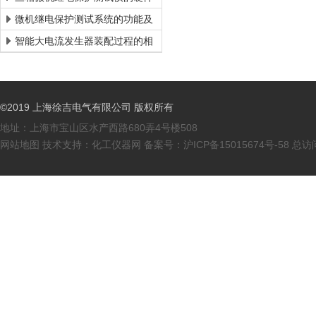
结构
微机继电保护测试系统的功能及
特点
智能大电流发生器装配过程的相
关说明
©2019 上海徐吉电气有限公司 版权所有
地址：上海市宝山区水产西路680弄4号楼508
网站地图
技术支持：
化工仪器网
备案号：
沪ICP备15015674号-58
总访