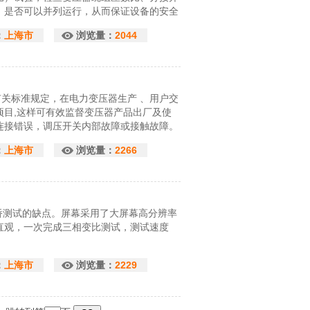
，是否可以并列运行，从而保证设备的安全
：
上海市
浏览量：
2044
家有关标准规定，在电力变压器生产 、用户交
项目,这样可有效监督变压器产品出厂及使
连接错误，调压开关内部故障或接触故障。
础上根据用户的现场使用要求，使操作更加
：
上海市
浏览量：
2266
提高。
电桥测试的缺点。屏幕采用了大屏幕高分辨率
直观，一次完成三相变比测试，测试速度
：
上海市
浏览量：
2229