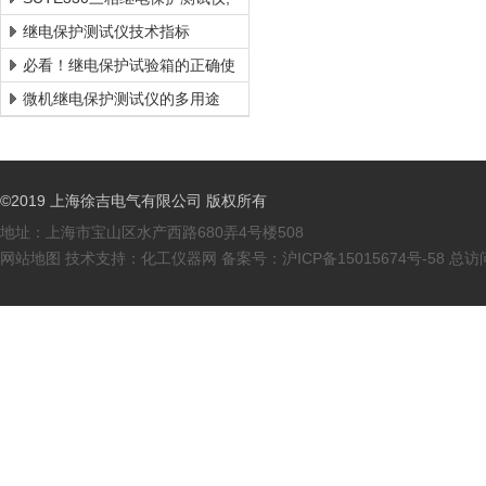
三相继电保护校验仪厂家
继电保护测试仪技术指标
必看！继电保护试验箱的正确使
用方法全解析
微机继电保护测试仪的多用途
©2019 上海徐吉电气有限公司 版权所有
地址：上海市宝山区水产西路680弄4号楼508
网站地图
技术支持：
化工仪器网
备案号：
沪ICP备15015674号-58
总访