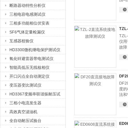
断路器动特性分析仪
值的
确的
三相电容电感测试仪
三相多功能相位伏安表
TZ
SF6气体定量检漏仪
TZ
互感器校验仪
仪用
故障
HD3300微机继电保护测试仪
氧化锌避雷器带电测试仪
智能高低压无线核相仪
DF
开口闪点全自动测定仪
DF
变压器变比测试仪
度的
HD3367变频串联谐振耐压试
法和
了人
验装置
三相小电流发生器
指出
高效真空滤油机
全自动耐压试验台
ED