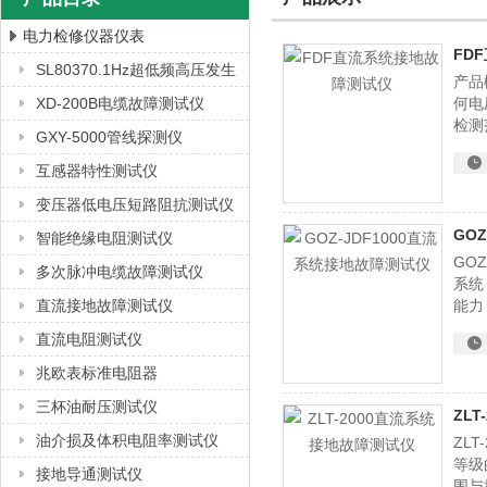
电力检修仪器仪表
FD
SL80370.1Hz超低频高压发生
产品
上海徐吉电气有限公司
器
XD-200B电缆故障测试仪
何电
检测
GXY-5000管线探测仪
以数
有准
互感器特性测试仪
变压器低电压短路阻抗测试仪
GO
智能绝缘电阻测试仪
GO
多次脉冲电缆故障测试仪
系统
直流接地故障测试仪
能力
出来
直流电阻测试仪
点的
兆欧表标准电阻器
三杯油耐压测试仪
ZL
油介损及体积电阻率测试仪
ZL
等级
接地导通测试仪
围与