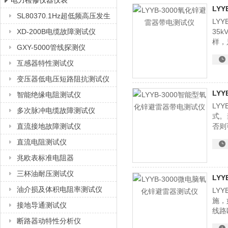
电力检修仪器仪表
LY
SL80370.1Hz超低频高压发生
LY
上海徐吉电气有限公司
器
XD-200B电缆故障测试仪
35
样，
GXY-5000管线探测仪
互感器特性测试仪
变压器低电压短路阻抗测试仪
LY
智能绝缘电阻测试仪
LY
多次脉冲电缆故障测试仪
式。
直流接地故障测试仪
否则
取样
直流电阻测试仪
兆欧表标准电阻器
三杯油耐压测试仪
LY
油介损及体积电阻率测试仪
LY
施，
接地导通测试仪
线路
断路器动特性分析仪
有效