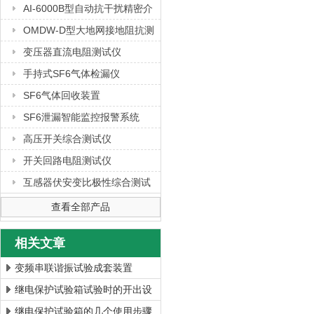
AI-6000B型自动抗干扰精密介
质损耗测量仪
OMDW-D型大地网接地阻抗测
试仪
变压器直流电阻测试仪
手持式SF6气体检漏仪
SF6气体回收装置
SF6泄漏智能监控报警系统
高压开关综合测试仪
开关回路电阻测试仪
互感器伏安变比极性综合测试
仪
查看全部产品
相关文章
变频串联谐振试验成套装置
继电保护试验箱试验时的开出设
置说明
继电保护试验箱的几个使用步骤