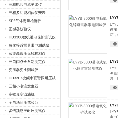
三相电容电感测试仪
三相多功能相位伏安表
LY
SF6气体定量检漏仪
LY
互感器校验仪
设施
坏，
HD3300微机继电保护测试仪
能够
氧化锌避雷器带电测试仪
智能高低压无线核相仪
LY
开口闪点全自动测定仪
LY
变压器变比测试仪
测量
HD3367变频串联谐振耐压试
波、
阻性
验装置
三相小电流发生器
波形
高效真空滤油机
全自动耐压试验台
LY
多倍频感应耐压测试仪
LY
电力