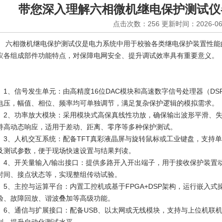
带您深入理解六相微机继电保护测试仪
点击次数：256 更新时间：2026-06
相微机继电保护测试仪是电力系统中用于校验各类继电保护装置性能
仪
各组成部件功能特点，对保障电网安全、提升调试效率具有重要意义。
、信号发生单元：由高精度16位DAC模块和高速数字信号处理器（DS
电压，幅值、相位、频率均可单独调节，满足复杂保护逻辑的模拟需求。
、功率放大模块：采用模块式高保真线性功放，确保输出波形平滑、失
持高动态响应，适用于差动、距离、零序等多种保护测试。
、人机交互系统：配备TFT真彩液晶屏与旋转鼠标或工业键盘，支持单
及测试参数，便于现场快速设置与结果判读。
、开关量输入/输出接口：提供多路开入开出端子，用于接收保护装置
时间、接点状态等，实现整组传动试验。
、主控与运算平台：内置工控机或基于FPGA+DSP架构，运行嵌入式
验、故障回放、谐波叠加等高级功能。
、通信与扩展接口：配备USB、以太网或无线模块，支持与上位机联机