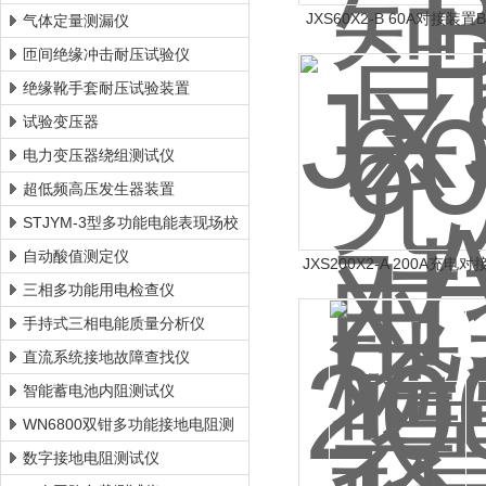
JXS60X2-B 60A对接装置
气体定量测漏仪
匝间绝缘冲击耐压试验仪
绝缘靴手套耐压试验装置
试验变压器
电力变压器绕组测试仪
超低频高压发生器装置
STJYM-3型多功能电能表现场校
验仪
自动酸值测定仪
JXS200X2-A 200A充电对
三相多功能用电检查仪
置A型
手持式三相电能质量分析仪
直流系统接地故障查找仪
智能蓄电池内阻测试仪
WN6800双钳多功能接地电阻测
试仪
数字接地电阻测试仪