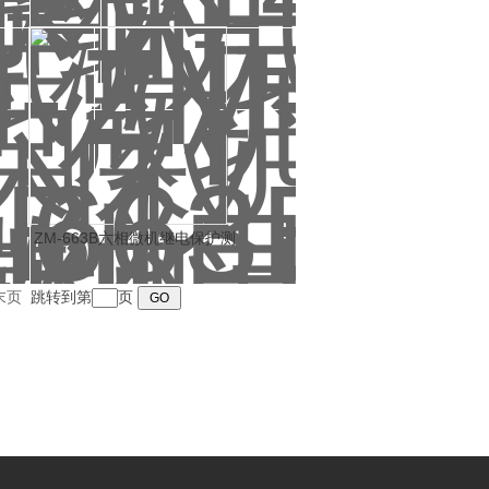
ZM-663B六相微机继电保护测
试仪
末页
跳转到第
页